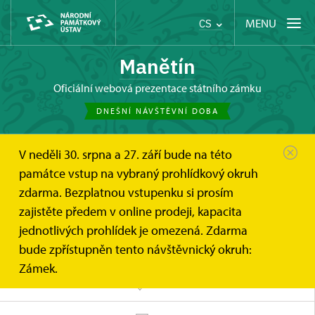
MENU
CS
Manětín
oficiální webová prezentace státního zámku
DNEŠNÍ NÁVŠTĚVNÍ DOBA
V neděli 30. srpna a 27. září bude na této
Manětín
Tipy na výlet
památce vstup na vybraný prohlídkový okruh
zdarma. Bezplatnou vstupenku si prosím
zajistěte předem v online prodeji, kapacita
jednotlivých prohlídek je omezená. Zdarma
bude zpřístupněn tento návštěvnický okruh:
Zámek.
MAPA