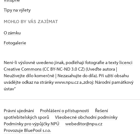
Tipy na výlety
MOHLO BY VÁS ZAJÍMAT
O zámku
Fotogalerie
Není-li výslovně uvedeno jinak, podléhají fotografie a texty
licenci
Creative Commons
(CC BY-NC-ND 3.0 CZ) (Uveďte autora |
Neužívejte dílo komerčně | Nezasahujte do díla). Při užití obsahu
uvádějte odkaz na stránky www.npu.cz a „zdroj: Národní památkový
ústav“
Právní ujednání
Prohlášení o přístupnosti
Řešení
spotřebitelských sporů
Všeobecné obchodní podmínky
Podmínky pro výpůjčky NPÚ
webeditor@npu.cz
Provozuje BluePool s.r.o.