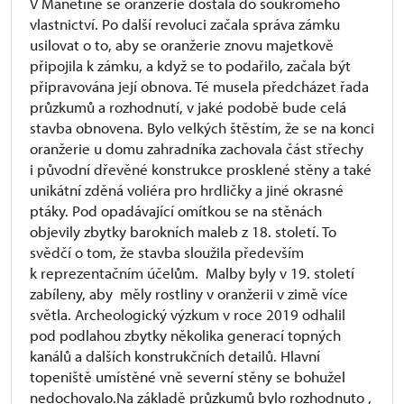
V Manětíně se oranžerie dostala do soukromého
vlastnictví. Po další revoluci začala správa zámku
usilovat o to, aby se oranžerie znovu majetkově
připojila k zámku, a když se to podařilo, začala být
připravována její obnova. Té musela předcházet řada
průzkumů a rozhodnutí, v jaké podobě bude celá
stavba obnovena. Bylo velkých štěstím, že se na konci
oranžerie u domu zahradníka zachovala část střechy
i původní dřevěné konstrukce prosklené stěny a také
unikátní zděná voliéra pro hrdličky a jiné okrasné
ptáky. Pod opadávající omítkou se na stěnách
objevily zbytky barokních maleb z 18. století. To
svědčí o tom, že stavba sloužila především
k reprezentačním účelům. Malby byly v 19. století
zabíleny, aby měly rostliny v oranžerii v zimě více
světla. Archeologický výzkum v roce 2019 odhalil
pod podlahou zbytky několika generací topných
kanálů a dalších konstrukčních detailů. Hlavní
topeniště umístěné vně severní stěny se bohužel
nedochovalo.Na základě průzkumů bylo rozhodnuto ,