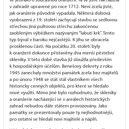
v zahradě upravené po roce 1712. Není zcela jisté,
jak oranžerie původně vypadala. Některá dobová
vyobrazení z 19. století zachycují stavbu se sedlovou
střechou jiná pultovou střechu zakončenou
zaobleným výběžkem nazývaným “labutí krk”. Tento
typ býval v baroku nejčastější. K jihu se obracela
prosklenou částí. Na počátku 20. století byly
k oranžerii dokonce přistavěny dva menší pěstební
skleníky. V této době stavba již sloužila především
k hospodářským účelům. Benešovy dekrety z roku
1945 zanechaly množství památek zcela bez majitelů
a po únoru 1948 se stát stál vlastníkem všech
historicky cenných objektů, pro které se hledalo
nové využití. Mimo jiné bylo rozhodnuto, že skleníky
a oranžerie nacházející se v areálech historických
zahrad nebudou dále státem provozovány. Jako
památky se prezentovaly pouze ty nejhodnotnější,
pro ostatní se hledali noví majitelé a náplň.