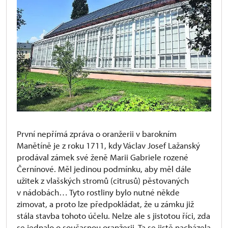
První nepřímá zpráva o oranžerii v barokním
Manětíně je z roku 1711, kdy Václav Josef Lažanský
prodával zámek své ženě Marii Gabriele rozené
Černínové. Měl jedinou podmínku, aby měl dále
užitek z vlašských stromů (citrusů) pěstovaných
v nádobách… Tyto rostliny bylo nutné někde
zimovat, a proto lze předpokládat, že u zámku již
stála stavba tohoto účelu. Nelze ale s jistotou říci, zda
se jednalo o současnou oranžerii. Ta se jistě nacházela