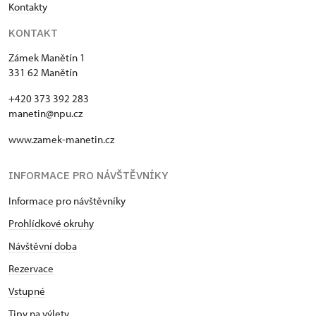
Kontakty
KONTAKT
Zámek Manětín 1
331 62 Manětín
+420 373 392 283
manetin@npu.cz
www.zamek-manetin.cz
INFORMACE PRO NÁVŠTĚVNÍKY
Informace pro návštěvníky
Prohlídkové okruhy
Návštěvní doba
Rezervace
Vstupné
Tipy na výlety