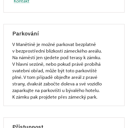
Kontakt
Parkování
V Manětíně je možné parkovat bezplatně
v bezprostřední blízkosti zámeckého areálu.
Na náměstí jen sjedete pod terasy k zámku.
V hlavní sezóně, nebo pokud právě probíhá
svatební obřad, může být toto parkoviště
plné. V tom případě objeďte areál z pravé
strany, dvakrát zabočte doleva a své vozidlo
zaparkujte na parkovišti u bývalého hotelu.
K zámku pak projdete přes zámecký park.
Přístupnost