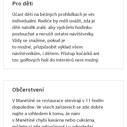
Pro děti
Účast dětí na běžných prohlídkách je věc
individuální. Rodiče by měli uvážit, zda je
dítě natolik zralé, aby vydrželo hodinku
poslouchat a nerušit ostatní návštěvníky.
Vždy se snažíme, pokud je
to možné, přizpůsobit výklad všem
návštěvníkům, i dětem. Přístup kočárků ani
tzv. golfových holí do interiérů není možný.
Občerstvení
V Manětíně se restaurace otevírají v 11 hodin
dopoledne. Ve všech zařízeních se zde dobře
najíte a vzhledem k tomu, že nám
v Manětíně chybí kavárna nebo cukrárna,
můžete si zde odpočinout i u odpolední