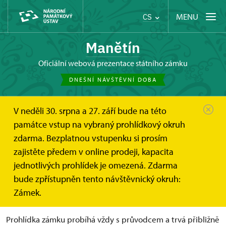
MENU
CS
Manětín
oficiální webová prezentace státního zámku
DNEŠNÍ NÁVŠTĚVNÍ DOBA
V neděli 30. srpna a 27. září bude na této
Manětín
Informace pro návštěvníky
památce vstup na vybraný prohlídkový okruh
zdarma. Bezplatnou vstupenku si prosím
Informace pro návštěvníky
zajistěte předem v online prodeji, kapacita
jednotlivých prohlídek je omezená. Zdarma
bude zpřístupněn tento návštěvnický okruh:
Zámek.
Obecné zásady a průběh prohlídky zámku
Prohlídka zámku probíhá vždy s průvodcem a trvá přibližně