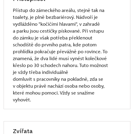
Přístup do zámeckého areálu, stejně tak na
toalety, je plně bezbariérový. Nádvoří je
vydlážděno "kočičími hlavami", v zahradě
a parku jsou cestičky pískované. Při vstupu
do zámku je však potřeba překlenout
schodiště do prvního patra, kde potom
prohlídka pokračuje převážně po rovince. To
znamená, že dva lidé musí vynést kolečkové
křeslo po 30 schodech nahoru. Tuto možnost
je vždy třeba individuálně
domluvit s pracovníky na pokladně, zda se
v objektu právě nachází osoba nebo osoby,
které mohou pomoci. Vždy se snažíme
vyhovět.
Zvířata