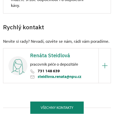
kávy.
Rychlý kontakt
Nevíte si rady? Nevadí, ozvěte se nám, rádi vám poradíme.
Renáta Steidlová
pracovník péče o depozitáře
731 148 639
steidlova.renata@npu.cz
ÚPS v Českých Budějovicích
1/, Manětín 1 33162
VŠECHNY KONTAKTY