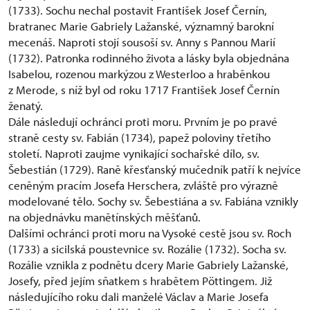
(1733). Sochu nechal postavit František Josef Černín,
bratranec Marie Gabriely Lažanské, významný barokní
mecenáš. Naproti stojí sousoší sv. Anny s Pannou Marií
(1732). Patronka rodinného života a lásky byla objednána
Isabelou, rozenou markýzou z Westerloo a hraběnkou
z Merode, s níž byl od roku 1717 František Josef Černín
ženatý.
Dále následují ochránci proti moru. Prvním je po pravé
straně cesty sv. Fabián (1734), papež poloviny třetího
století. Naproti zaujme vynikající sochařské dílo, sv.
Šebestián (1729). Raně křesťanský mučedník patří k nejvíce
ceněným pracím Josefa Herschera, zvláště pro výrazně
modelované tělo. Sochy sv. Šebestiána a sv. Fabiána vznikly
na objednávku manětínských měšťanů.
Dalšími ochránci proti moru na Vysoké cestě jsou sv. Roch
(1733) a sicilská poustevnice sv. Rozálie (1732). Socha sv.
Rozálie vznikla z podnětu dcery Marie Gabriely Lažanské,
Josefy, před jejím sňatkem s hrabětem Pöttingem. Již
následujícího roku dali manželé Václav a Marie Josefa