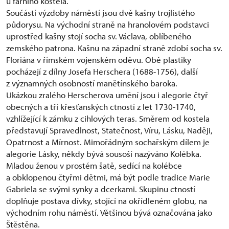
u farního kostela.
Součástí výzdoby náměstí jsou dvě kašny trojlistého
půdorysu. Na východní straně na hranolovém podstavci
uprostřed kašny stojí socha sv. Václava, oblíbeného
zemského patrona. Kašnu na západní straně zdobí socha sv.
Floriána v římském vojenském oděvu. Obě plastiky
pocházejí z dílny Josefa Herschera (1688-1756), další
z významných osobností manětínského baroka.
Ukázkou zralého Herscherova umění jsou i alegorie čtyř
obecných a tří křesťanských ctností z let 1730-1740,
vzhlížející k zámku z cihlových teras. Směrem od kostela
představují Spravedlnost, Statečnost, Víru, Lásku, Naději,
Opatrnost a Mírnost. Mimořádným sochařským dílem je
alegorie Lásky, někdy bývá sousoší nazýváno Kolébka.
Mladou ženou v prostém šatě, sedící na kolébce
a obklopenou čtyřmi dětmi, má být podle tradice Marie
Gabriela se svými synky a dcerkami. Skupinu ctností
doplňuje postava dívky, stojící na okřídleném globu, na
východním rohu náměstí. Většinou bývá označována jako
Štěstěna.