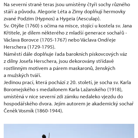
Na severní straně teras jsou umístěny čtyři sochy různého
stáří a původu. Alegorie Léta a Zimy doplňují hermovky
zvané Podzim (Hypnos) a Hygeia (Aesculap).
Sv. Otýlie (1760) s očima na misce, stojící u kostela sv. Jana
Křtitele, je dílem některého z mladší generace sochařů -
Václava Borovce (1705-1767) nebo Václava Ondřeje
Herschera (1729-1795).
Náměstí dále doplňuje řada barokních pískovcových váz
z dílny Josefa Herschera, jsou dekorovány střídavě
rostlinným motivem a párem maskaronů, ženských
a mužských tváří.
Jedinou prací, která pochází z 20. století, je socha sv. Karla
Boromejského s medailonem Karla Lažanského (1918),
umístěná v nice severní zdi zámku nedaleko vjezdu do
hospodářského dvora. Jejím autorem je akademický sochař
Čeněk Vosmík (1860-1944).