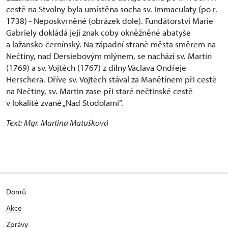
cestě na Stvolny byla umístěna socha sv. Immaculaty (po r.
1738) - Neposkvrněné (obrázek dole). Fundátorství Marie
Gabriely dokládá její znak coby okněžněné abatyše
a lažansko-černínský. Na západní straně města směrem na
Nečtiny, nad Dersiebovým mlýnem, se nachází sv. Martin
(1769) a sv. Vojtěch (1767) z dílny Václava Ondřeje
Herschera. Dříve sv. Vojtěch stával za Manětínem při cestě
na Nečtiny, sv. Martin zase při staré nečtinské cestě
v lokalitě zvané „Nad Stodolami“.
Text: Mgr. Martina Matušková
Domů
Akce
Zprávy