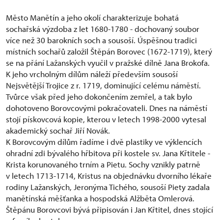
Město Manětín a jeho okolí charakterizuje bohatá
sochařská výzdoba z let 1680-1780 - dochovaný soubor
více než 30 barokních soch a sousoší. Úspěšnou tradici
místních sochařů založil Štěpán Borovec (1672-1719), který
se na přání Lažanských vyučil v pražské dílně Jana Brokofa.
K jeho vrcholným dílům náleží především sousoší
Nejsvětější Trojice z r. 1719, dominující celému náměstí.
Tvůrce však před jeho dokončením zemřel, a tak bylo
dohotoveno Borovcovými pokračovateli. Dnes na náměstí
stojí pískovcová kopie, kterou v letech 1998-2000 vytesal
akademický sochař Jiří Novák.
K Borovcovým dílům řadíme i dvě plastiky ve výklencích
ohradní zdi bývalého hřbitova při kostele sv. Jana Křtitele -
Krista korunovaného trním a Pietu. Sochy vznikly patrně
v letech 1713-1714, Kristus na objednávku dvorního lékaře
rodiny Lažanských, Jeronýma Tichého, sousoší Piety zadala
manětínská měšťanka a hospodská Alžběta Omlerová.
Štěpánu Borovcovi bývá připisován i Jan Křtitel, dnes stojící