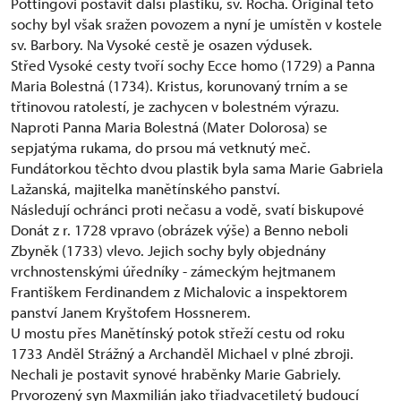
Pöttingovi postavit další plastiku, sv. Rocha. Originál této
sochy byl však sražen povozem a nyní je umístěn v kostele
sv. Barbory. Na Vysoké cestě je osazen výdusek.
Střed Vysoké cesty tvoří sochy Ecce homo (1729) a Panna
Maria Bolestná (1734). Kristus, korunovaný trním a se
třtinovou ratolestí, je zachycen v bolestném výrazu.
Naproti Panna Maria Bolestná (Mater Dolorosa) se
sepjatýma rukama, do prsou má vetknutý meč.
Fundátorkou těchto dvou plastik byla sama Marie Gabriela
Lažanská, majitelka manětínského panství.
Následují ochránci proti nečasu a vodě, svatí biskupové
Donát z r. 1728 vpravo (obrázek výše) a Benno neboli
Zbyněk (1733) vlevo. Jejich sochy byly objednány
vrchnostenskými úředníky - zámeckým hejtmanem
Františkem Ferdinandem z Michalovic a inspektorem
panství Janem Kryštofem Hossnerem.
U mostu přes Manětínský potok střeží cestu od roku
1733 Anděl Strážný a Archanděl Michael v plné zbroji.
Nechali je postavit synové hraběnky Marie Gabriely.
Prvorozený syn Maxmilián jako třiadvacetiletý budoucí