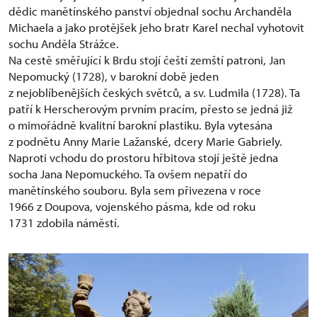
dědic manětínského panství objednal sochu Archanděla
Michaela a jako protějšek jeho bratr Karel nechal vyhotovit
sochu Anděla Strážce.
Na cestě směřující k Brdu stojí čeští zemští patroni, Jan
Nepomucký (1728), v barokní době jeden
z nejoblíbenějších českých světců, a sv. Ludmila (1728). Ta
patří k Herscherovým prvním pracím, přesto se jedná již
o mimořádně kvalitní barokní plastiku. Byla vytesána
z podnětu Anny Marie Lažanské, dcery Marie Gabriely.
Naproti vchodu do prostoru hřbitova stojí ještě jedna
socha Jana Nepomuckého. Ta ovšem nepatří do
manětínského souboru. Byla sem přivezena v roce
1966 z Doupova, vojenského pásma, kde od roku
1731 zdobila náměstí.