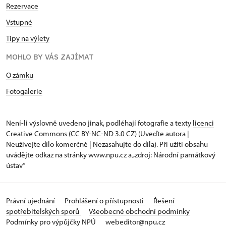
Rezervace
Vstupné
Tipy na výlety
MOHLO BY VÁS ZAJÍMAT
O zámku
Fotogalerie
Není-li výslovně uvedeno jinak, podléhají fotografie a texty
licenci
Creative Commons
(CC BY-NC-ND 3.0 CZ) (Uveďte autora |
Neužívejte dílo komerčně | Nezasahujte do díla). Při užití obsahu
uvádějte odkaz na stránky www.npu.cz a „zdroj: Národní památkový
ústav“
Právní ujednání
Prohlášení o přístupnosti
Řešení
spotřebitelských sporů
Všeobecné obchodní podmínky
Podmínky pro výpůjčky NPÚ
webeditor@npu.cz