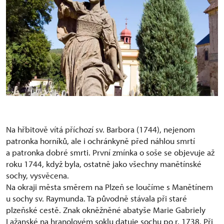
Na hřbitově vítá příchozí sv. Barbora (1744), nejenom
patronka horníků, ale i ochránkyně před náhlou smrtí
a patronka dobré smrti. První zmínka o soše se objevuje až
roku 1744, když byla, ostatně jako všechny manětínské
sochy, vysvěcena.
Na okraji města směrem na Plzeň se loučíme s Manětínem
u sochy sv. Raymunda. Ta původně stávala při staré
plzeňské cestě. Znak okněžněné abatyše Marie Gabriely
Lažanské na hranolovém soklu datuje sochu po r. 1738. Při