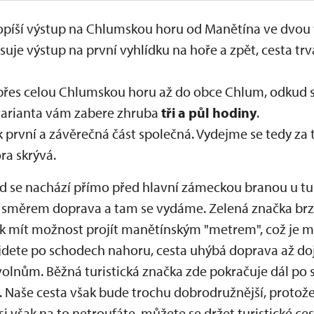
opíší výstup na Chlumskou horu od Manětína ve dvou 
suje výstup na první vyhlídku na hoře a zpět, cesta trv
řes celou Chlumskou horu až do obce Chlum, odkud se
varianta vám zabere zhruba
tři a půl hodiny
.
 první a závěrečná část společná. Vydejme se tedy za 
ra skrývá.
d se nachází přímo před hlavní zámeckou branou u tur
é směrem doprava a tam se vydáme. Zelená značka brz
ak mít možnost projít manětínským "metrem", což je m
jdete po schodech nahoru, cesta uhýbá doprava až dojd
lnům. Běžná turistická značka zde pokračuje dál po sil
 Naše cesta však bude trochu dobrodružnější, protož
i však na to netroufáte, můžete se držet turistické ces