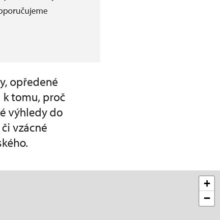
 doporučujeme
ry, opředené
 k tomu, proč
né výhledy do
 či vzácné
ského.
+
−