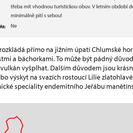
třeba mít vhodnou turistickou obuv. V letním období
minimálně pití s sebou!
Ne
ŘE:
rozkládá přímo na jižním úpatí Chlumské ho
mi a báchorkami. To může být pádný důvod
 vulkán vyšplhat. Dalším důvodem jsou krás
ebo výskyt na svazích rostoucí Lilie zlatohlavé
ické speciality endemitního Jeřábu manětín