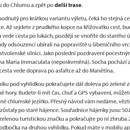
ru do Chlumu a zpět po
delší trase
.
odnutý pro krátkou variantu výletu, čeká ho stejná ce
e. Až sejdete z prudkého kopce na křižovatku cest, bu
 vede cesta po lukách, později se vnoříte do starého úv
dy odsouzenci ubírali na popraviště u šibeničního vrc
 stvolenské silnici. Jako poslední pozdravení pocestn
na Maria Immaculata (neposkvrněná). Socha pochází z
 cesta vede doprava po asfaltce až do Manětína.
íku pod vyhlídkou pokračujete dál doleva po zelené 
hory. Budete-li mít čas, chuť a GPS vybavení, můžete p
emné chlumské jezírko. Přesný návod vám nedáme, vězte
 zůstaly po staré hájence. Souřadnice hájenky jsou: 5
zelenou turistickou značku a pokračujte po ní zhruba 
 odbočka na druhou vyhlídku. Pokud máte v mobilu ap