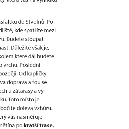
sfaltku do Stvolnů. Po
liště, kde spatříte mezi
ru. Budete stoupat
st. Důležité však je,
 kolem které dál budete
ho vrchu. Poslední
později. Od kapličky
eva doprava a tou se
ech u zátarasy a vy
ku. Toto místo je
 obočíte doleva vzhůru.
erý vás nasměřuje
anětína po
kratší trase
,