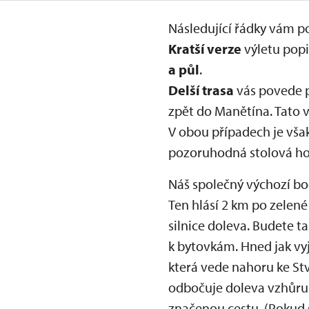
Následující řádky vám p
Kratší verze
výletu popi
a půl
.
Delší trasa
vás povede p
zpět do Manětína. Tato 
V obou případech je však
pozoruhodná stolová ho
Náš společný výchozí bo
Ten hlásí 2 km po zelen
silnice doleva. Budete t
k bytovkám. Hned jak vy
která vede nahoru ke Stvo
odbočuje doleva vzhůru.
značenou cestu. (Pokud s