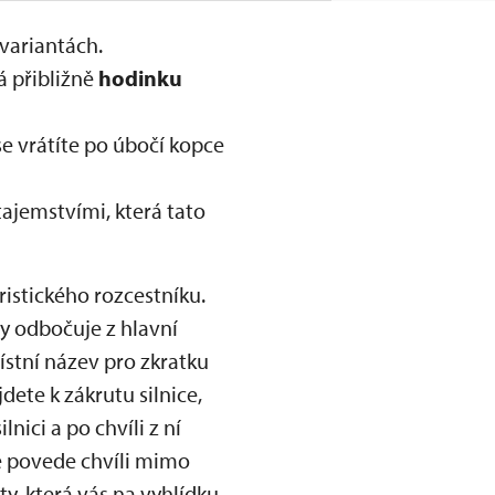
variantách.
á přibližně
hodinku
 vrátíte po úbočí kopce
tajemstvími, která tato
istického rozcestníku.
y odbočuje z hlavní
ístní název pro zkratku
ete k zákrutu silnice,
nici a po chvíli z ní
e povede chvíli mimo
ty, která vás na vyhlídku