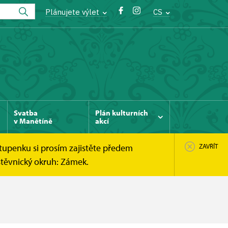
Plánujete výlet
CS
Svatba
Plán kulturních
v Manětíně
akcí
tupenku si prosím zajistěte předem
ZAVŘÍT
štěvnický okruh: Zámek.