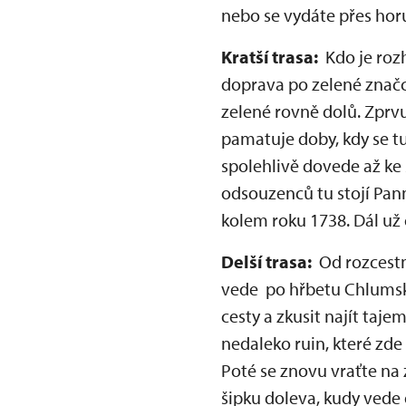
nebo se vydáte přes ho
Kratší trasa:
Kdo je rozh
doprava po zelené značc
zelené rovně dolů. Zprvu
pamatuje doby, kdy se tu
spolehlivě dovede až ke
odsouzenců tu stojí Pan
kolem roku 1738. Dál už
Delší trasa:
Od rozcestn
vede po hřbetu Chlumské 
cesty a zkusit najít taj
nedaleko ruin, které zde
Poté se znovu vraťte na 
šipku doleva, kudy vede