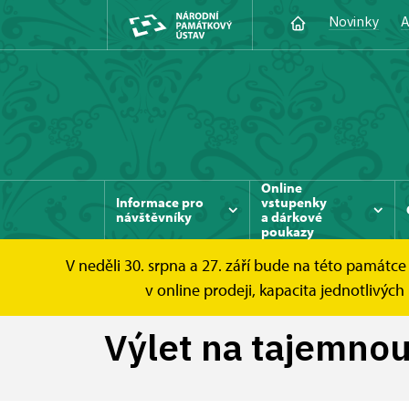
Novinky
A
Online
Informace pro
vstupenky
návštěvníky
a dárkové
poukazy
V neděli 30. srpna a 27. září bude na této památ
Manětín
Tipy na výlet
Výlet na tajemn
v online prodeji, kapacita jednotlivý
Výlet na tajemno