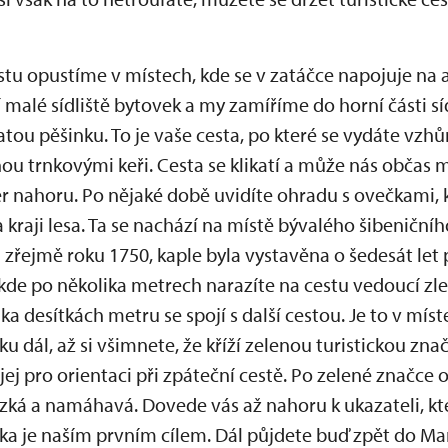
tu opustíme v místech, kde se v zatáčce napojuje na a
 malé sídliště bytovek a my zamíříme do horní části síd
ou pěšinku. To je vaše cesta, po které se vydáte vzhů
ou trnkovými keři. Cesta se klikatí a může nás občas má
měr nahoru. Po nějaké době uvidíte ohradu s ovečkami,
a kraji lesa. Ta se nachází na místě bývalého šibeniční
zřejmě roku 1750, kaple byla vystavěna o šedesát let 
kde po několika metrech narazíte na cestu vedoucí zl
a desítkách metru se spojí s další cestou. Je to v míst
 dál, až si všimnete, že kříží zelenou turistickou znač
 jej pro orientaci při zpáteční cestě. Po zelené značce
zká a namáhavá. Dovede vás až nahoru k ukazateli, kt
ídka je naším prvním cílem. Dál půjdete buď zpět do M