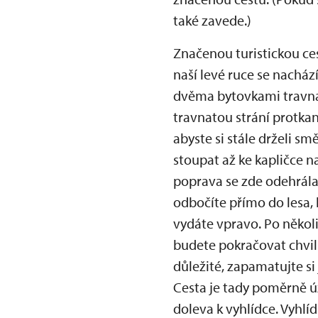
také zavede.)
Značenou turistickou ces
naší levé ruce se nachází
dvěma bytovkami travnat
travnatou strání protkan
abyste si stále drželi s
stoupat až ke kapličce n
poprava se zde odehrála 
odbočíte přímo do lesa, 
vydáte vpravo. Po několik
budete pokračovat chvilku
důležité, zapamatujte si
Cesta je tady poměrně ú
doleva k vyhlídce. Vyhl