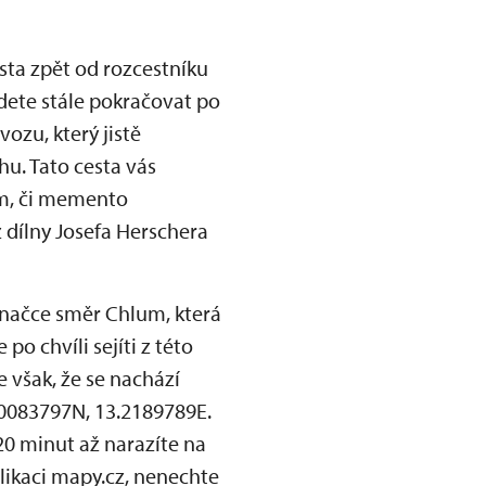
sta zpět od rozcestníku
dete stále pokračovat po
ozu, který jistě
hu. Tato cesta vás
ým, či memento
 dílny Josefa Herschera
značce směr Chlum, která
o chvíli sejíti z této
 však, že se nachází
0.0083797N, 13.2189789E.
20 minut až narazíte na
likaci mapy.cz, nenechte