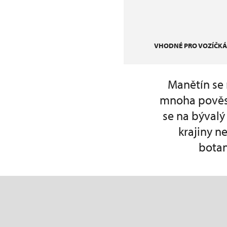
VHODNÉ PRO VOZÍČKÁ
Manětín se 
mnoha pověst
se na bývalý
krajiny n
botan