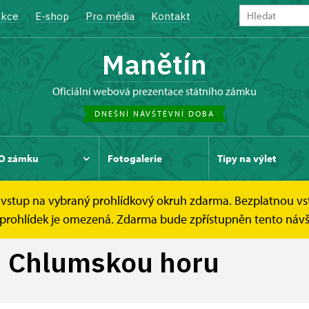
kce
E-shop
Pro média
Kontakt
Manětín
oficiální webová prezentace státního zámku
DNEŠNÍ NÁVŠTĚVNÍ DOBA
O zámku
Fotogalerie
Tipy na výlet
ce vstup na vybraný prohlídkový okruh zdarma. Bezplatnou vs
ou Chlumskou horu
ch prohlídek je omezená. Zdarma bude zpřístupněn tento náv
u Chlumskou horu