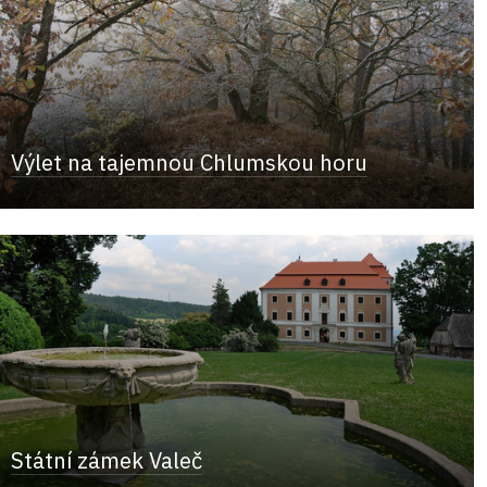
Výlet na tajemnou Chlumskou horu
Státní zámek Valeč