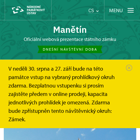
MENU
CS
Manětín
oficiální webová prezentace státního zámku
DNEŠNÍ NÁVŠTĚVNÍ DOBA
V neděli 30. srpna a 27. září bude na této
Manětín
Tipy na výlet
Státní zámek Nebílovy
památce vstup na vybraný prohlídkový okruh
zdarma. Bezplatnou vstupenku si prosím
Státní zámek Nebílovy
zajistěte předem v online prodeji, kapacita
jednotlivých prohlídek je omezená. Zdarma
bude zpřístupněn tento návštěvnický okruh:
Zámek.