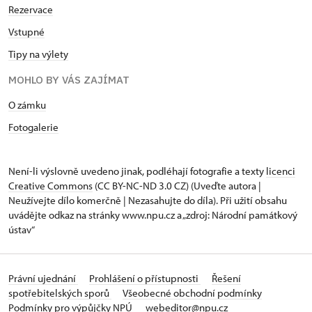
Rezervace
Vstupné
Tipy na výlety
MOHLO BY VÁS ZAJÍMAT
O zámku
Fotogalerie
Není-li výslovně uvedeno jinak, podléhají fotografie a texty
licenci
Creative Commons
(CC BY-NC-ND 3.0 CZ) (Uveďte autora |
Neužívejte dílo komerčně | Nezasahujte do díla). Při užití obsahu
uvádějte odkaz na stránky www.npu.cz a „zdroj: Národní památkový
ústav“
Právní ujednání
Prohlášení o přístupnosti
Řešení
spotřebitelských sporů
Všeobecné obchodní podmínky
Podmínky pro výpůjčky NPÚ
webeditor@npu.cz