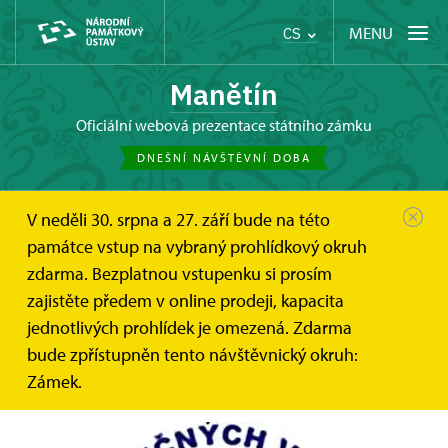
MENU
CS
Manětín
oficiální webová prezentace státního zámku
DNEŠNÍ NÁVŠTĚVNÍ DOBA
V neděli 30. srpna a 27. září bude na této
Manětín
Zprávy
Váleční veteráni mají o víkendu...
památce vstup na vybraný prohlídkový okruh
zdarma. Bezplatnou vstupenku si prosím
Váleční veteráni mají o víkendu 1.
zajistěte předem v online prodeji, kapacita
- 2. 11. 2025 vstup na památky
jednotlivých prohlídek je omezená. Zdarma
zdarma
bude zpřístupněn tento návštěvnický okruh:
Zámek.