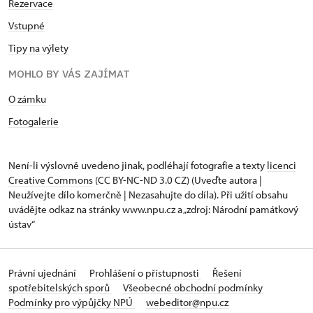
Rezervace
Vstupné
Tipy na výlety
MOHLO BY VÁS ZAJÍMAT
O zámku
Fotogalerie
Není-li výslovně uvedeno jinak, podléhají fotografie a texty
licenci
Creative Commons
(CC BY-NC-ND 3.0 CZ) (Uveďte autora |
Neužívejte dílo komerčně | Nezasahujte do díla). Při užití obsahu
uvádějte odkaz na stránky www.npu.cz a „zdroj: Národní památkový
ústav“
Právní ujednání
Prohlášení o přístupnosti
Řešení
spotřebitelských sporů
Všeobecné obchodní podmínky
Podmínky pro výpůjčky NPÚ
webeditor@npu.cz