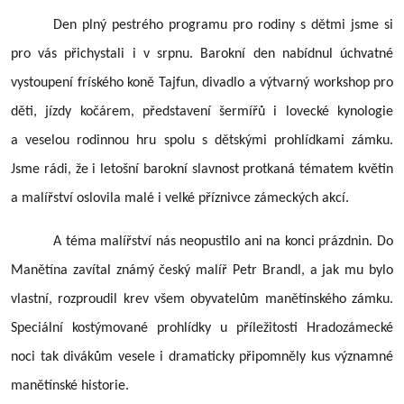
Den plný pestrého programu pro rodiny s dětmi jsme si
pro vás přichystali i v srpnu. Barokní den nabídnul úchvatné
vystoupení fríského koně Tajfun, divadlo a výtvarný workshop pro
děti, jízdy kočárem, představení šermířů i lovecké kynologie
a veselou rodinnou hru spolu s dětskými prohlídkami zámku.
Jsme rádi, že i letošní barokní slavnost protkaná tématem květin
a malířství oslovila malé i velké příznivce zámeckých akcí.
A téma malířství nás neopustilo ani na konci prázdnin. Do
Manětína zavítal známý český malíř Petr Brandl, a jak mu bylo
vlastní, rozproudil krev všem obyvatelům manětínského zámku.
Speciální kostýmované prohlídky u příležitosti Hradozámecké
noci tak divákům vesele i dramaticky připomněly kus významné
manětínské historie.