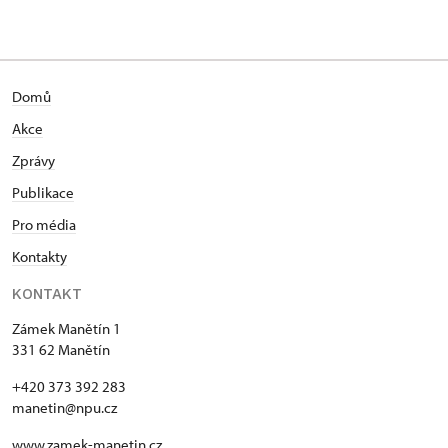
Domů
Akce
Zprávy
Publikace
Pro média
Kontakty
KONTAKT
Zámek Manětín 1
331 62 Manětín
+420 373 392 283
manetin@npu.cz
www.zamek-manetin.cz