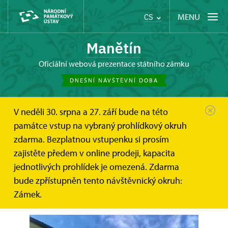
MENU
CS
Manětín
oficiální webová prezentace státního zámku
DNEŠNÍ NÁVŠTĚVNÍ DOBA
V neděli 30. srpna a 27. září bude na této
Manětín
Zprávy
Závěr sezóny na manětínském...
památce vstup na vybraný prohlídkový okruh
zdarma. Bezplatnou vstupenku si prosím
Závěr sezóny na manětínském
zajistěte předem v online prodeji, kapacita
zámku - "Jaké vzpomínky nám
jednotlivých prohlídek je omezená. Zdarma
letošní rok přinesl"
bude zpřístupněn tento návštěvnický okruh:
Zámek.