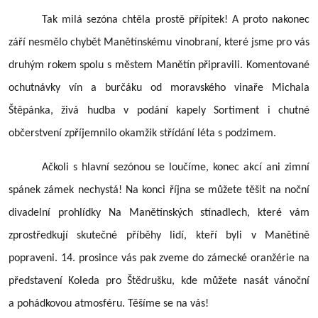
Tak milá sezóna chtěla prostě přípitek! A proto nakonec
září nesmělo chybět Manětínskému vinobraní, které jsme pro vás
druhým rokem spolu s městem Manětín připravili. Komentované
ochutnávky vín a burčáku od moravského vinaře Michala
Štěpánka, živá hudba v podání kapely Sortiment i chutné
občerstvení zpříjemnilo okamžik střídání léta s podzimem.
Ačkoli s hlavní sezónou se loučíme, konec akcí ani zimní
spánek zámek nechystá! Na konci října se můžete těšit na noční
divadelní prohlídky Na Manětínských stínadlech, které vám
zprostředkují skutečné příběhy lidí, kteří byli v Manětíně
popraveni. 14. prosince vás pak zveme do zámecké oranžérie na
představení Koleda pro Štědrušku, kde můžete nasát vánoční
a pohádkovou atmosféru. Těšíme se na vás!