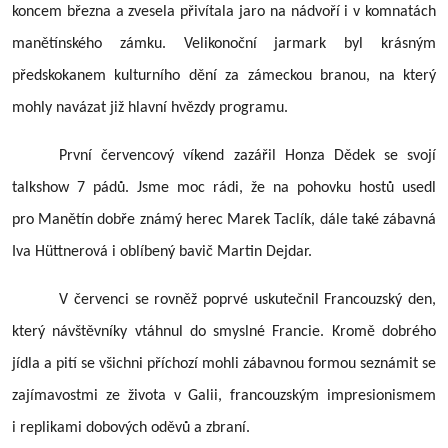
koncem března a zvesela přivítala jaro na nádvoří i v komnatách
manětínského zámku. Velikonoční jarmark byl krásným
předskokanem kulturního dění za zámeckou branou, na který
mohly navázat již hlavní hvězdy programu.
První červencový víkend zazářil Honza Dědek se svojí
talkshow 7 pádů. Jsme moc rádi, že na pohovku hostů usedl
pro Manětín dobře známý herec Marek Taclík, dále také zábavná
Iva Hüttnerová i oblíbený bavič Martin Dejdar.
V červenci se rovněž poprvé uskutečnil Francouzský den,
který návštěvníky vtáhnul do smyslné Francie. Kromě dobrého
jídla a pití se všichni příchozí mohli zábavnou formou seznámit se
zajímavostmi ze života v Galii, francouzským impresionismem
i replikami dobových oděvů a zbraní.