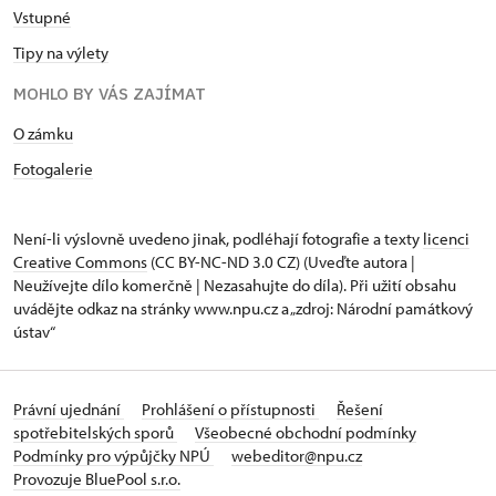
Vstupné
Tipy na výlety
MOHLO BY VÁS ZAJÍMAT
O zámku
Fotogalerie
Není-li výslovně uvedeno jinak, podléhají fotografie a texty
licenci
Creative Commons
(CC BY-NC-ND 3.0 CZ) (Uveďte autora |
Neužívejte dílo komerčně | Nezasahujte do díla). Při užití obsahu
uvádějte odkaz na stránky www.npu.cz a „zdroj: Národní památkový
ústav“
Právní ujednání
Prohlášení o přístupnosti
Řešení
spotřebitelských sporů
Všeobecné obchodní podmínky
Podmínky pro výpůjčky NPÚ
webeditor@npu.cz
Provozuje BluePool s.r.o.