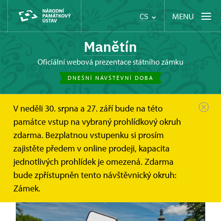
MENU
CS
Manětín
oficiální webová prezentace státního zámku
DNEŠNÍ NÁVŠTĚVNÍ DOBA
V neděli 30. srpna a 27. září bude na této
Manětín
Online vstupenky a dárkové poukazy
památce vstup na vybraný prohlídkový okruh
zdarma. Bezplatnou vstupenku si prosím
zajistěte předem v online prodeji, kapacita
jednotlivých prohlídek je omezená. Zdarma
Online vstupenky
bude zpřístupněn tento návštěvnický okruh:
Zámek.