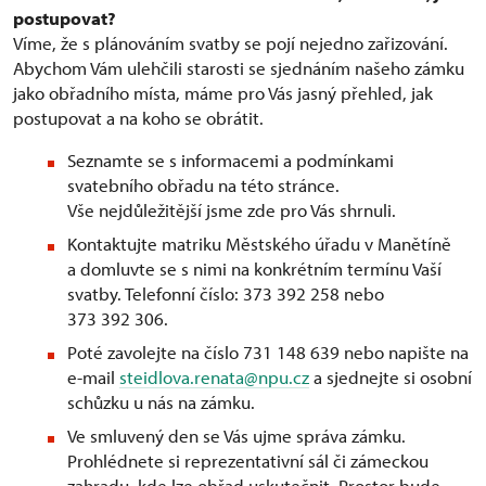
postupovat?
Víme, že s plánováním svatby se pojí nejedno zařizování.
Abychom Vám ulehčili starosti se sjednáním našeho zámku
jako obřadního místa, máme pro Vás jasný přehled, jak
postupovat a na koho se obrátit.
Seznamte se s informacemi a podmínkami
svatebního obřadu na této stránce.
Vše nejdůležitější jsme zde pro Vás shrnuli.
Kontaktujte matriku Městského úřadu v Manětíně
a domluvte se s nimi na konkrétním termínu Vaší
svatby. Telefonní číslo: 373 392 258 nebo
373 392 306.
Poté zavolejte na číslo 731 148 639 nebo napište na
e-mail
steidlova.renata@npu.cz
a sjednejte si osobní
schůzku u nás na zámku.
Ve smluvený den se Vás ujme správa zámku.
Prohlédnete si reprezentativní sál či zámeckou
zahradu, kde lze obřad uskutečnit. Prostor bude