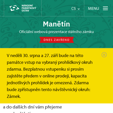
MENU
CS
Manětín
oficiální webová prezentace státního zámku
DNES ZAVŘENO
V neděli 30. srpna a 27. září bude na této
Manětín
Svatba v Manětíně
památce vstup na vybraný prohlídkový okruh
zdarma. Bezplatnou vstupenku si prosím
Svatba na zámku Manětín
zajistěte předem v online prodeji, kapacita
jednotlivých prohlídek je omezená. Zdarma
Vážení a milí snoubenci. Děkujeme vám, že jste si pro
bude zpřístupněn tento návštěvnický okruh:
svoji svatbu vybrali právě zámek Manětín. Uděláme
Zámek.
vše pro to, aby pro vás byl tento den jen plný radosti
a do dalších dní vám přejeme