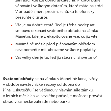
věnován i veškerým dotazům, které máte na srdci.
V případě změn, prosím, schůzku telefonicky
přesuňte či zrušte.
Vše je na dobré cestě! Teď je třeba podepsat
smlouvu o konání svatebního obřadu na zámku
Manětín, kde je zrekapitulované vše, co již víte.
Minimálně měsíc před plánovaným obřadem
nezapomeňte mít uhrazené veškeré poplatky.
Váš velký den je tu. Teď již stačí říci si své „ano“
Svatební obřady
se na zámku v Manětíně konají vždy
v období návštěvnické sezóny od dubna do
října. Uskutečňují se většinou v hlavním sále zámku,
v letních měsících za hezkého počasí je možnost provést
obřad v zámecké zahradě nebo parku.