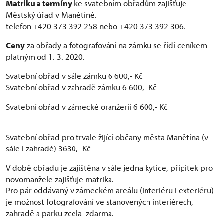
Matriku a termíny
ke svatebním obřadům zajišťuje
Městský úřad v Manětíně.
telefon +420 373 392 258 nebo +420 373 392 306.
Ceny
za obřady a fotografování na zámku se řídí ceníkem
platným od 1. 3. 2020.
Svatební obřad v sále zámku 6 600,- Kč
Svatební obřad v zahradě zámku 6 600,- Kč
Svatební obřad v zámecké oranžerii 6 600,- Kč
Svatební obřad pro trvale žijící občany města Manětína (v
sále i zahradě) 3630,- Kč
V době obřadu je zajištěna v sále jedna kytice, přípitek pro
novomanžele zajišťuje matrika.
Pro pár oddávaný v zámeckém areálu (interiéru i exteriéru)
je možnost fotografování ve stanovených interiérech,
zahradě a parku zcela zdarma.