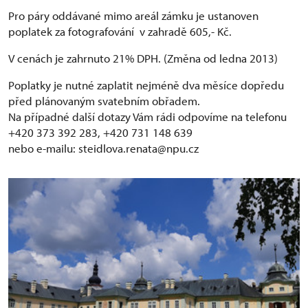
Pro páry oddávané mimo areál zámku je ustanoven
poplatek za fotografování v zahradě 605,- Kč.
V cenách je zahrnuto 21% DPH. (Změna od ledna 2013)
Poplatky je nutné zaplatit nejméně dva měsíce dopředu
před plánovaným svatebním obřadem.
Na případné další dotazy Vám rádi odpovíme na telefonu
+420 373 392 283, +420 731 148 639
nebo e-mailu: steidlova.renata@npu.cz