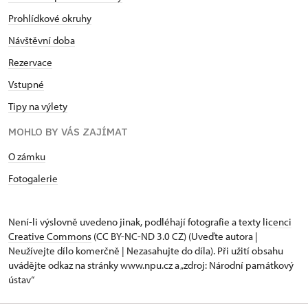
Prohlídkové okruhy
Návštěvní doba
Rezervace
Vstupné
Tipy na výlety
MOHLO BY VÁS ZAJÍMAT
O zámku
Fotogalerie
Není-li výslovně uvedeno jinak, podléhají fotografie a texty
licenci
Creative Commons
(CC BY-NC-ND 3.0 CZ) (Uveďte autora |
Neužívejte dílo komerčně | Nezasahujte do díla). Při užití obsahu
uvádějte odkaz na stránky www.npu.cz a „zdroj: Národní památkový
ústav“