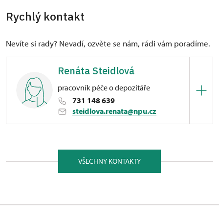
Rychlý kontakt
Nevíte si rady? Nevadí, ozvěte se nám, rádi vám poradíme.
Renáta Steidlová
pracovník péče o depozitáře
731 148 639
steidlova.renata@npu.cz
ÚPS v Českých Budějovicích
1/, Manětín 1 33162
VŠECHNY KONTAKTY