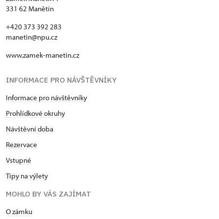
331 62 Manětín
+420 373 392 283
manetin@npu.cz
www.zamek-manetin.cz
INFORMACE PRO NÁVŠTĚVNÍKY
Informace pro návštěvníky
Prohlídkové okruhy
Návštěvní doba
Rezervace
Vstupné
Tipy na výlety
MOHLO BY VÁS ZAJÍMAT
O zámku