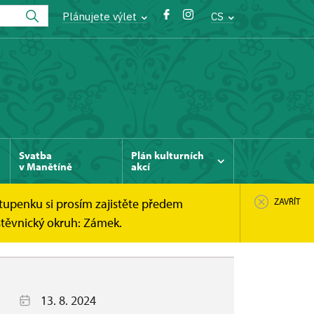
Plánujete výlet
CS
Svatba
Plán kulturních
v Manětíně
akcí
tupenku si prosím zajistěte předem
ZAVŘÍT
štěvnický okruh: Zámek.
13. 8. 2024