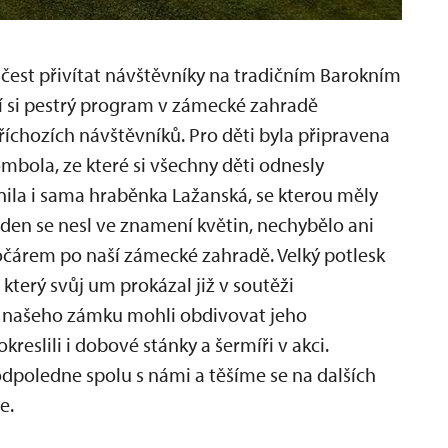
čest přivítat návštěvníky na tradičním Barokním
í si pestrý program v zámecké zahradě
říchozích návštěvníků. Pro děti byla připravena
mbola, ze které si všechny děti odnesly
nila i sama hraběnka Lažanská, se kterou měly
lý den se nesl ve znamení květin, nechybělo ani
kočárem po naší zámecké zahradě. Velký potlesk
který svůj um prokázal již v soutěži
i našeho zámku mohli obdivovat jeho
reslili i dobové stánky a šermíři v akci.
odpoledne spolu s námi a těšíme se na dalších
e.