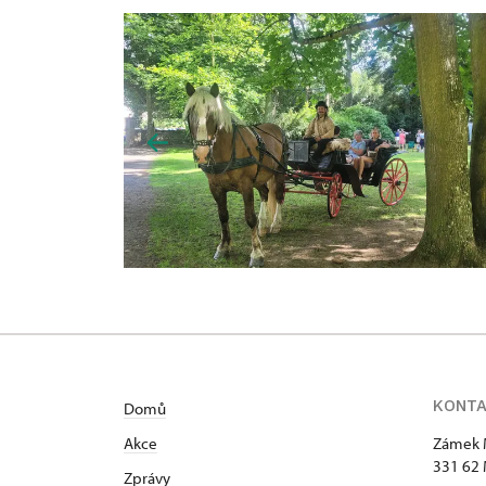
KONT
Domů
Akce
Zámek 
331 62 
Zprávy