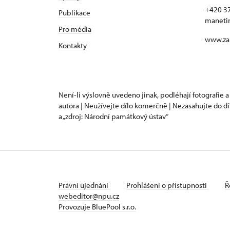
+420 3
Publikace
maneti
Pro média
www.za
Kontakty
Není-li výslovně uvedeno jinak, podléhají fotografie a
autora | Neužívejte dílo komerčně | Nezasahujte do dí
a „zdroj: Národní památkový ústav“
Právní ujednání
Prohlášení o přístupnosti
Ř
webeditor@npu.cz
Provozuje BluePool s.r.o.