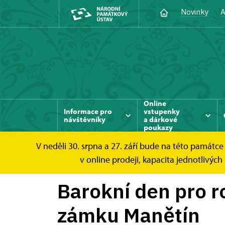
Novinky
A
Online
Informace pro
vstupenky
návštěvníky
a dárkové
poukazy
V neděli 30. srpna a 27. září bude na této památ
Manětín
Zprávy
Barokní den pro rodiny 
v online prodeji, kapacita jednotlivý
Barokní den pro r
zámku Manětín