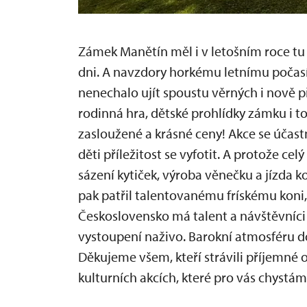
Zámek Manětín měl i v letošním roce tu 
dni. A navzdory horkému letnímu počas
nenechalo ujít spoustu věrných i nově p
rodinná hra, dětské prohlídky zámku i to
zasloužené a krásné ceny! Akce se účast
děti příležitost se vyfotit. A protože ce
sázení kytiček, výroba věnečku a jízda 
pak patřil talentovanému frískému koni, 
Československo má talent a návštěvníc
vystoupení naživo. Barokní atmosféru dok
Děkujeme všem, kteří strávili příjemné 
kulturních akcích, které pro vás chystám