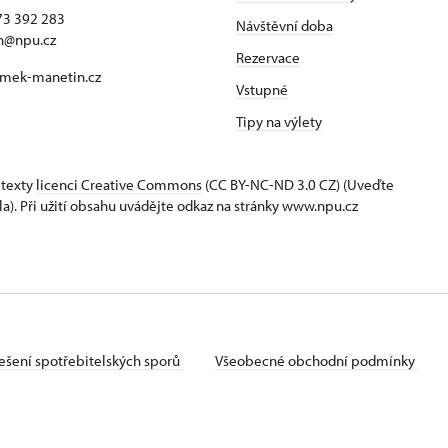
73 392 283
Návštěvní doba
n@npu.cz
Rezervace
mek-manetin.cz
Vstupné
Tipy na výlety
 texty
licenci Creative Commons
(CC BY-NC-ND 3.0 CZ) (Uveďte
la). Při užití obsahu uvádějte odkaz na stránky www.npu.cz
ešení spotřebitelských sporů
Všeobecné obchodní podmínky