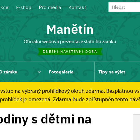
kce
E-shop
Pro média
Kontakt
Manětín
oficiální webová prezentace státního zámku
DNEŠNÍ NÁVŠTĚVNÍ DOBA
O zámku
Fotogalerie
Tipy na výlet
ce vstup na vybraný prohlídkový okruh zdarma. Bezplatnou vs
s dětmi na...
ch prohlídek je omezená. Zdarma bude zpřístupněn tento náv
odiny s dětmi na