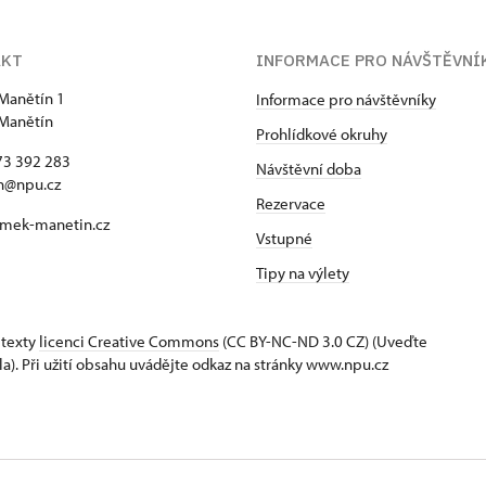
AKT
INFORMACE PRO NÁVŠTĚVNÍ
Manětín 1
Informace pro návštěvníky
Manětín
Prohlídkové okruhy
73 392 283
Návštěvní doba
n@npu.cz
Rezervace
mek-manetin.cz
Vstupné
Tipy na výlety
 texty
licenci Creative Commons
(CC BY-NC-ND 3.0 CZ) (Uveďte
la). Při užití obsahu uvádějte odkaz na stránky www.npu.cz