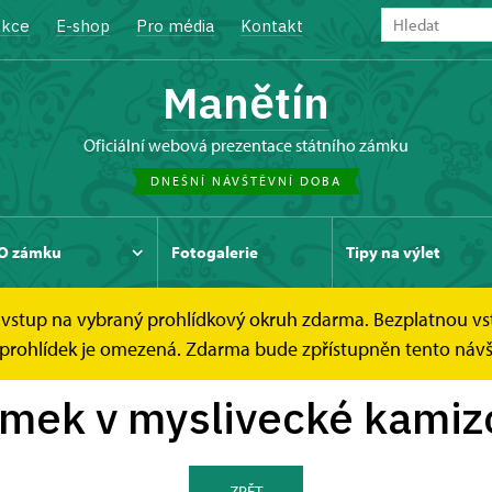
kce
E-shop
Pro média
Kontakt
Manětín
oficiální webová prezentace státního zámku
DNEŠNÍ NÁVŠTĚVNÍ DOBA
O zámku
Fotogalerie
Tipy na výlet
ce vstup na vybraný prohlídkový okruh zdarma. Bezplatnou vs
cké kamizole
ch prohlídek je omezená. Zdarma bude zpřístupněn tento náv
mek v myslivecké kamiz
ZPĚT