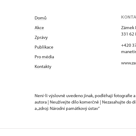
KONT
Domů
Akce
Zámek 
331 62 
Zprávy
+420 3
Publikace
maneti
Pro média
www.za
Kontakty
Není-li výslovně uvedeno jinak, podléhají fotografie a
autora | Neužívejte dílo komerčně | Nezasahujte do dí
a „zdroj: Národní památkový ústav“