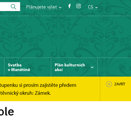
Plánujete výlet
CS
Svatba
Plán kulturních
v Manětíně
akcí
tupenku si prosím zajistěte předem
ZAVŘÍT
štěvnický okruh: Zámek.
ole