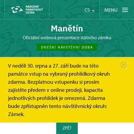
MENU
CS
Manětín
oficiální webová prezentace státního zámku
DNEŠNÍ NÁVŠTĚVNÍ DOBA
V neděli 30. srpna a 27. září bude na této
Manětín
Fotogalerie
památce vstup na vybraný prohlídkový okruh
NA MANĚTÍNSKÝCH STÍNADLECH 2024
zdarma. Bezplatnou vstupenku si prosím
zajistěte předem v online prodeji, kapacita
NA MANĚTÍNSKÝCH
jednotlivých prohlídek je omezená. Zdarma
STÍNADLECH 2024
bude zpřístupněn tento návštěvnický okruh:
Zámek.
ZPĚT